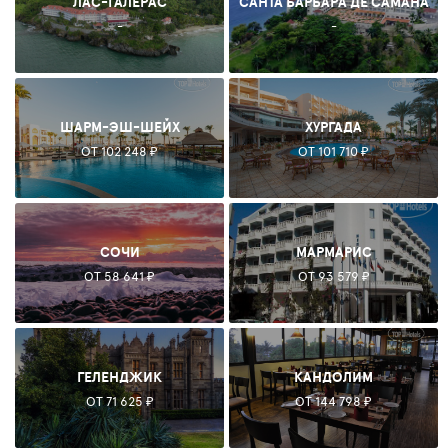
ЛАС-ГАЛЕРАС
САНТА БАРБАРА ДЕ САМАНА
-
-
ШАРМ-ЭШ-ШЕЙХ
ХУРГАДА
ОТ 102 248 ₽
ОТ 101 710 ₽
СОЧИ
МАРМАРИС
ОТ 58 641 ₽
ОТ 93 579 ₽
ГЕЛЕНДЖИК
КАНДОЛИМ
ОТ 71 625 ₽
ОТ 144 798 ₽